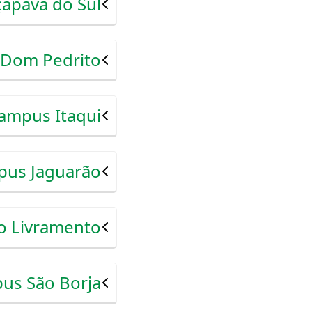
apava do Sul
Dom Pedrito
ampus Itaqui
us Jaguarão
o Livramento
us São Borja