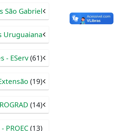
 São Gabriel
 Uruguaiana
s - EServ
(61)
 Extensão
(19)
 PROGRAD
(14)
a - PROEC
(13)