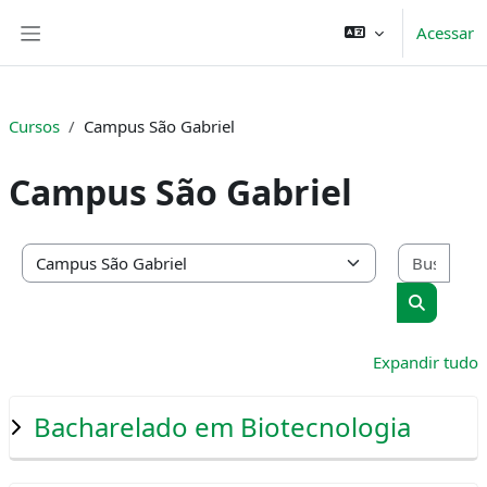
Ir para o conteúdo principal
Acessar
Painel lateral
Cursos
Campus São Gabriel
Campus São Gabriel
Busc
Categorias de Cursos
Buscar c
Expandir tudo
Bacharelado em Biotecnologia