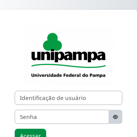
Ir para o conteúdo principal
Acesso a Moodle
Identificação de usuário
Senha
Acessar