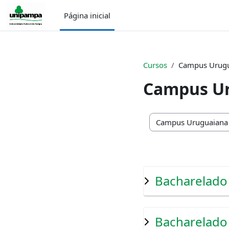
Ir para o conteúdo principal
Página inicial
Cursos
Campus Urug
Campus U
Categorias de Cursos
Bacharelad
Bacharelado