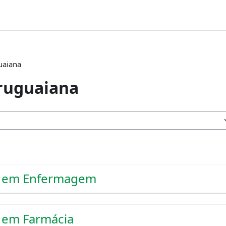
uaiana
ruguaiana
o em Enfermagem
 em Farmácia