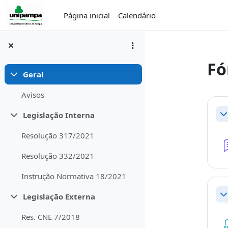
Ir para o conteúdo principal
Página inicial
Calendário
Fó
Geral
Contrair
Avisos
Co
Legislação Interna
Co
Contrair
Resolução 317/2021
Resolução 332/2021
Instrução Normativa 18/2021
Legislação Externa
Co
Contrair
Res. CNE 7/2018