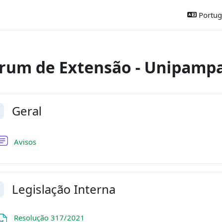
Portugu
rum de Extensão - Unipamp
ntorno da seção
Geral
ntrair
Fórum
Avisos
Legislação Interna
ntrair
Arquivo
Resolução 317/2021