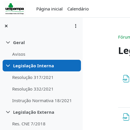
Ir para o conteúdo principal
Página inicial
Calendário
Fórum
Geral
Contrair
Le
Avisos
Legislação Interna
Contrair
Co
Resolução 317/2021
Resolução 332/2021
Instrução Normativa 18/2021
Legislação Externa
Contrair
Res. CNE 7/2018