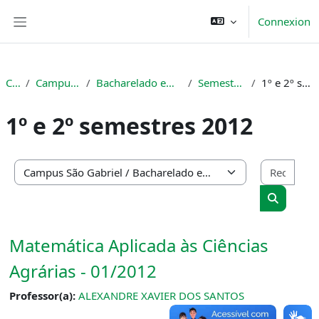
Passer au contenu principal
Connexion
Panneau latéral
Cours
Campus São Gabriel
Bacharelado em Engenharia Florestal
Semestres Anteriores
1º e 2º semestres 2012
1º e 2º semestres 2012
Rech
Catégories de cours
Recherch
Matemática Aplicada às Ciências
Agrárias - 01/2012
Professor(a):
ALEXANDRE XAVIER DOS SANTOS