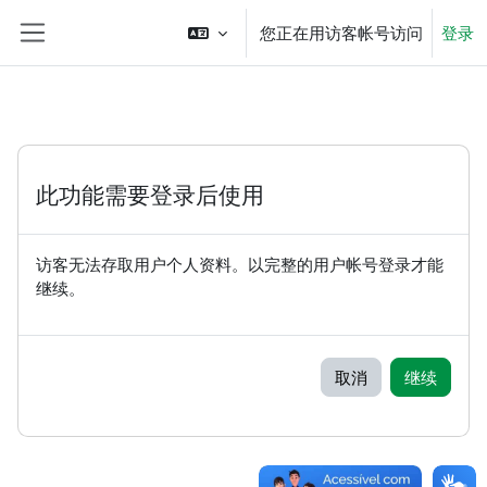
跳到主要内容
您正在用访客帐号访问
登录
停靠面板
此功能需要登录后使用
访客无法存取用户个人资料。以完整的用户帐号登录才能
继续。
取消
继续