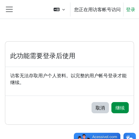
跳到主要内容
您正在用访客帐号访问
登录
停靠面板
此功能需要登录后使用
访客无法存取用户个人资料。以完整的用户帐号登录才能
继续。
取消
继续