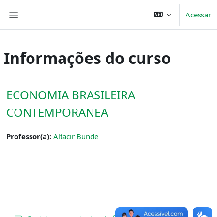
Ir para o conteúdo principal
Acessar
Painel lateral
Informações do curso
ECONOMIA BRASILEIRA
CONTEMPORANEA
Professor(a):
Altacir Bunde