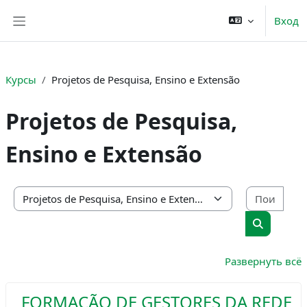
Перейти к основному содержанию
Вход
Боковая панель
Курсы
Projetos de Pesquisa, Ensino e Extensão
Projetos de Pesquisa,
Ensino e Extensão
Поис
Категории курсов
Поиск ку
Развернуть всё
FORMAÇÃO DE GESTORES DA REDE